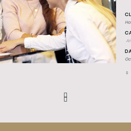
CL
Hos
C
Ar
DA
Oc