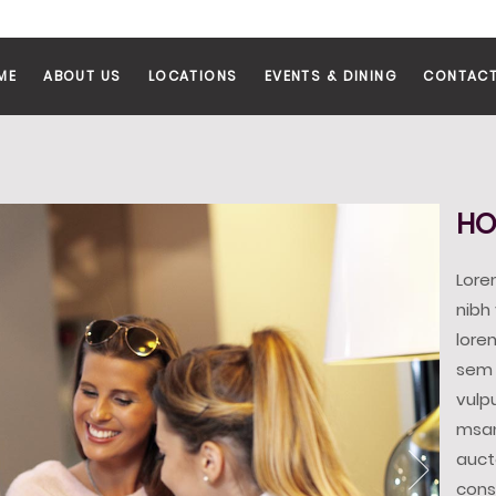
ME
ABOUT US
LOCATIONS
EVENTS & DINING
CONTACT
HO
Lore
nibh 
lore
sem 
vulp
msan
auct
con