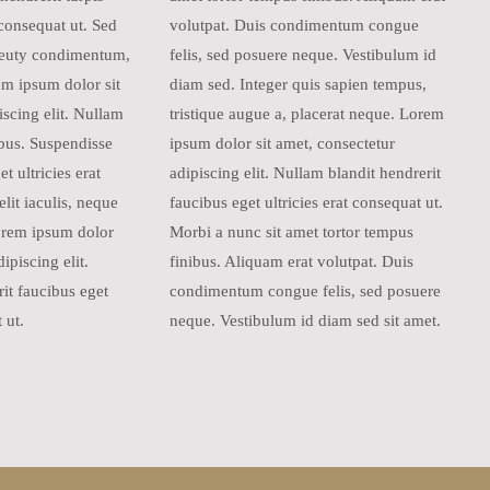
t consequat ut. Sed
volutpat. Duis condimentum congue
e euty condimentum,
felis, sed posuere neque. Vestibulum id
m ipsum dolor sit
diam sed. Integer quis sapien tempus,
iscing elit. Nullam
tristique augue a, placerat neque. Lorem
ibus. Suspendisse
ipsum dolor sit amet, consectetur
et ultricies erat
adipiscing elit. Nullam blandit hendrerit
lit iaculis, neque
faucibus eget ultricies erat consequat ut.
rem ipsum dolor
Morbi a nunc sit amet tortor tempus
ipiscing elit.
finibus. Aliquam erat volutpat. Duis
it faucibus eget
condimentum congue felis, sed posuere
 ut.
neque. Vestibulum id diam sed sit amet.