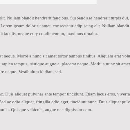
it. Nullam blandit hendrerit faucibus. Suspendisse hendrerit turpis dui, e
rem ipsum dolor sit amet, consectetur adipiscing elit. Nullam blandit 
 velit iaculis, neque euty condimentum, maximus urnahn.
rat neque. Morbi a nunc sit amet tortor tempus finibus. Aliquam erat vo
sapien tempus, tristique augue a, placerat neque. Morbi a nunc sit amet
re neque. Vestibulum id diam sed.
nunc. Duis aliquet pulvinar ante tempor tincidunt. Etiam lacus eros, viv
d ac odio aliquet, fringilla odio eget, tincidunt nunc. Duis aliquet pulv
nulla. Quisque vehicula, augue nec dignissim com.