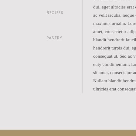
dui, eget ultricies era
RECIPES
ac velit iaculis, nequ
maximus urnahn. Lore
amet, consectetur adip
PASTRY
blandit hendrerit fauc
hendrerit turpis dui, eg
consequat ut. Sed ac ve
euty condimentum. Lo
sit amet, consectetur ad
Nullam blandit hendrer
ultricies erat consequat