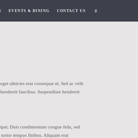
S
EVENTS & DINING
CONTACT US
get ultricies erat consequat ut. Sed ac velit
hendrerit faucibus. Suspendisse hendrerit
lutpat. Duis condimentum congue felis, sed
 tortor tempus finibus. Aliquam erat