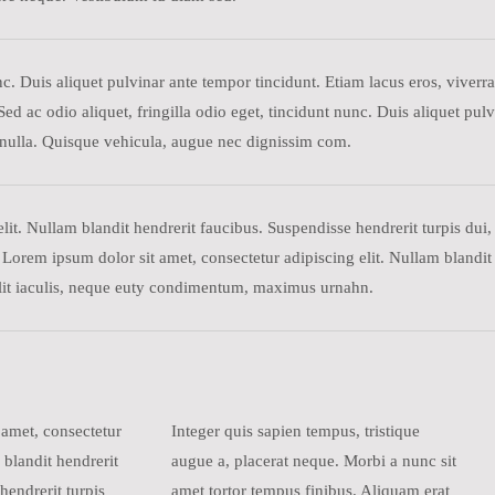
nunc. Duis aliquet pulvinar ante tempor tincidunt. Etiam lacus eros, viv
d ac odio aliquet, fringilla odio eget, tincidunt nunc. Duis aliquet pulv
nulla. Quisque vehicula, augue nec dignissim com.
it. Nullam blandit hendrerit faucibus. Suspendisse hendrerit turpis dui, e
rem ipsum dolor sit amet, consectetur adipiscing elit. Nullam blandit 
 velit iaculis, neque euty condimentum, maximus urnahn.
 amet, consectetur
Integer quis sapien tempus, tristique
 blandit hendrerit
augue a, placerat neque. Morbi a nunc sit
hendrerit turpis
amet tortor tempus finibus. Aliquam erat