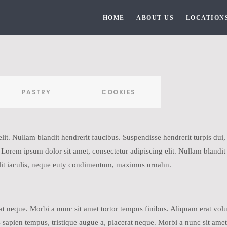
HOME
ABOUT US
LOCATION
PASTRY
COOKIES
it. Nullam blandit hendrerit faucibus. Suspendisse hendrerit turpis dui, e
rem ipsum dolor sit amet, consectetur adipiscing elit. Nullam blandit 
 velit iaculis, neque euty condimentum, maximus urnahn.
rat neque. Morbi a nunc sit amet tortor tempus finibus. Aliquam erat vo
sapien tempus, tristique augue a, placerat neque. Morbi a nunc sit amet